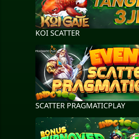
KOI SCATTER
SCATTER PRAGMATICPLAY