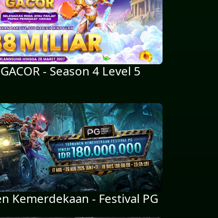
GACOR - Season 4 Level 5
n Kemerdekaan - Festival PG