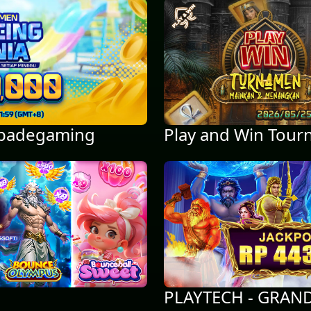
Spadegaming
Play and Win Tou
PLAYTECH - GRAN