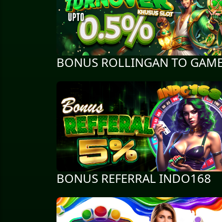
BONUS ROLLINGAN TO GAME
BONUS REFERRAL INDO168