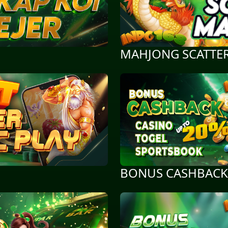
MAHJONG SCATTE
BONUS CASHBACK