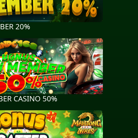
BER 20%
ER CASINO 50%