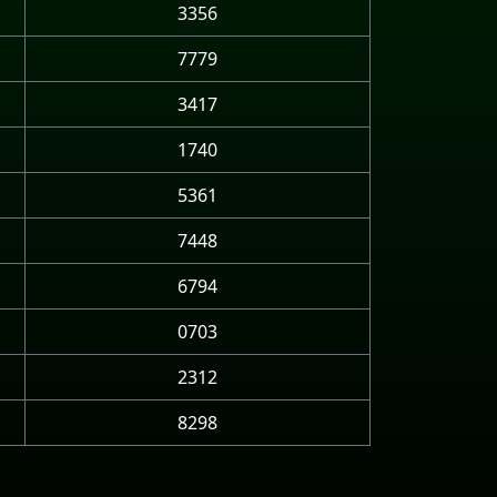
3356
7779
3417
1740
5361
7448
6794
0703
2312
8298