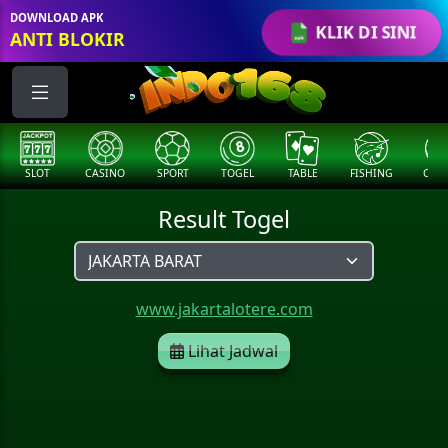
html
DOWNLOAD APK
KLIK DI SINI
ANTI BLOKIR
SLOT
CASINO
SPORT
TOGEL
TABLE
FISHING
COCK
Result Togel
www.jakartalotere.com
Lihat Jadwal