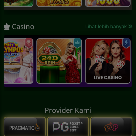
Casino
Lihat lebih banyak
Provider Kami