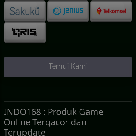
Temui Kami
INDO168 : Produk Game
Online Tergacor dan
Terupdate