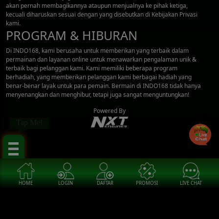
akan pernah membagikannya ataupun menjualnya ke pihak ketiga,
kecuali diharuskan sesuai dengan yang disebutkan di Kebijakan Privasi
kami.
PROGRAM & HIBURAN
Di INDO168, kami berusaha untuk memberikan yang terbaik dalam
permainan dan layanan online untuk menawarkan pengalaman unik &
terbaik bagi pelanggan kami. Kami memiliki beberapa program
berhadiah, yang memberikan pelanggan kami berbagai hadiah yang
benar-benar layak untuk para pemain. Bermain di INDO168 tidak hanya
menyenangkan dan menghibur, tetapi juga sangat menguntungkan!
Powered By
Tap Me!
HOME
LOGIN
DAFTAR
PROMOSI
LIVE CHAT